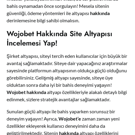
bahis oynamadan önce sorgulayın! Mesela sitenin
güvenliği, ödeme yöntemleri ile altyapısı
hakkında
derinlemesine bilgi sahibi olmalısın.
Wojobet Hakkında Site Altyapısı
İncelemesi Yap!
Şirket altyapısı, siteyi tercih eden kullanıcılar için büyük bir
avantaj sağlamaktadır. Siteye dair yapacağınız araştırmalar
sayesinde platformun altyapısının oldukça güçlü olduğunu
görebilirsiniz. Gelişmiş altyapı sayesinde, siteye üye
olduktan sonra daha iyi bir bahis deneyimi yaşayın!
Wojobet hakkında
altyapı özellikleriyle alakalı detaylı bilgi
edinmek, sizlere stratejik avantajlar sağlamaktadır.
Sunulan güçlü altyapı ile bahis yaparken sorunsuz bir
deneyim yaşayın! Ayrıca,
Wojobet’e
zaman zaman yeni
özellikler ekleyerek kullanıcı deneyimini daha da
geliştirilmektedir. Sitenin
hakkında
altyapı özelliklerini