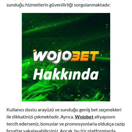
sunduğu hizmetlerin güvenilirliği sorgulanmaktadır.
Kullanıcı dostu arayüzü ve sunduğu geniş bet seçenekleri
ile dikkatinizi çekmektedir. Ayrıca,
Wojobet
altyapısını
tercih ederseniz, bonuslar ve promosyonlarla oldukça cazip
fırsatlar yakalayabilirsiniz. Ancak, bu tür platformlarda