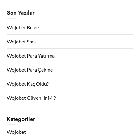
Son Yazılar
Wojobet Belge
Wojobet Sms
Wojobet Para Yatırma
Wojobet Para Çekme
Wojobet Kaç Oldu?
Wojobet Güvenilir Mi?
Kategoriler
Wojobet