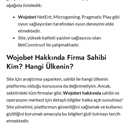
aşağıda listeledik:
Wojobet
NetEnt, Microgaming, Pragmatic Play gibi
oyun sağlayıcıları tarafından oyun deneyimi elde
etmektedir.
Site, yüksek kaliteli yazılım sağlayıcısı olan
BetConstruct ile çalışmaktadır.
Wojobet Hakkında Firma Sahibi
Kim? Hangi Ülkenin?
Site için araştırma yaparken, sahibi ile hangi ülkenin
platformu olduğu konusuna da değinmeliyim. Ancak,
sektördeki tüm firmalar gibi,
Wojobet hakkında
sahibi ve
operasyon merkezi için detaylı bilgiler halka açık sunulmaz!
Site yönetimi, platformun güvenliğini sağlamak ve kullanıcı
gizliliğini korumak amacıyla bu bilgileri gizli tutmayı tercih
etmektedir.