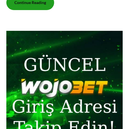
Continue Reading